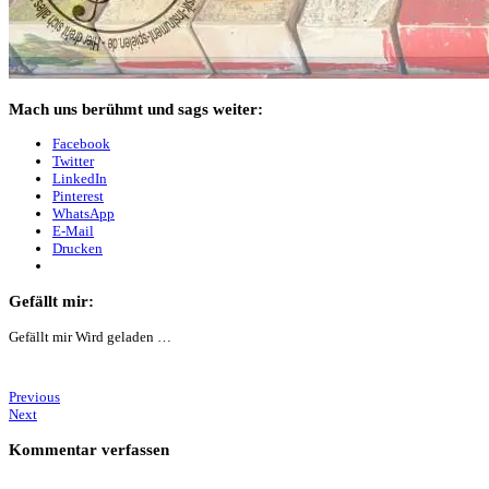
Mach uns berühmt und sags weiter:
Facebook
Twitter
LinkedIn
Pinterest
WhatsApp
E-Mail
Drucken
Gefällt mir:
Gefällt mir
Wird geladen …
Previous
Next
Kommentar verfassen