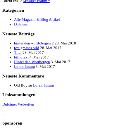
Direkt ins ->
Musiker Forum
*
Kategorien
Alle Magazin & Blog Artikel
Dulcimer
Neueste Beiträge
hinter den wortb3ergen 2
23. Mai 2018
test grosses bild
28. Mai 2017
Titel
28. Mai 2017
bilndtext
4. Mai 2017
Hinter den Wortbergen
3. Mai 2017
Lorem Ipsum
3. Mai 2017
Neueste Kommentare
Old Boy
zu
Lorem Ipsum
Linksammlungen
Dulcimer Webseiten
...
...
Sponsoren