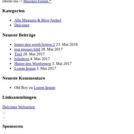
Direkt ins ->
Musiker Forum
*
Kategorien
Alle Magazin & Blog Artikel
Dulcimer
Neueste Beiträge
hinter den wortb3ergen 2
23. Mai 2018
test grosses bild
28. Mai 2017
Titel
28. Mai 2017
bilndtext
4. Mai 2017
Hinter den Wortbergen
3. Mai 2017
Lorem Ipsum
3. Mai 2017
Neueste Kommentare
Old Boy
zu
Lorem Ipsum
Linksammlungen
Dulcimer Webseiten
...
...
Sponsoren