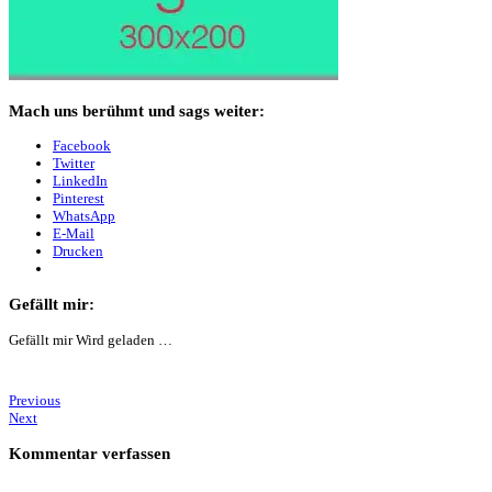
Mach uns berühmt und sags weiter:
Facebook
Twitter
LinkedIn
Pinterest
WhatsApp
E-Mail
Drucken
Gefällt mir:
Gefällt mir
Wird geladen …
Previous
Next
Kommentar verfassen