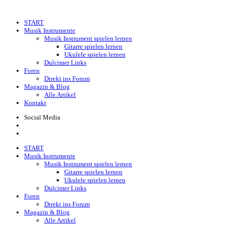
Skip
to
START
content
Musik Instrumente
Musik Instrument spielen lernen
Gitarre spielen lernen
Ukulele spielen lernen
Dulcimer Links
Foren
Direkt ins Forum
Magazin & Blog
Alle Artikel
Kontakt
Social Media
START
Musik Instrumente
Musik Instrument spielen lernen
Gitarre spielen lernen
Ukulele spielen lernen
Dulcimer Links
Foren
Direkt ins Forum
Magazin & Blog
Alle Artikel