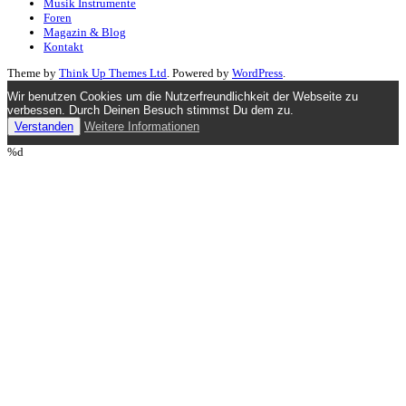
Musik Instrumente
Foren
Magazin & Blog
Kontakt
Theme by
Think Up Themes Ltd
. Powered by
WordPress
.
Wir benutzen Cookies um die Nutzerfreundlichkeit der Webseite zu
verbessen. Durch Deinen Besuch stimmst Du dem zu.
Verstanden
Weitere Informationen
%d