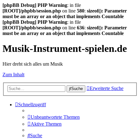
[phpBB Debug] PHP Warning
: in file
[ROOT]/phpbb/session.php
on line
580
:
sizeof(): Parameter
must be an array or an object that implements Countable
[phpBB Debug] PHP Warning
: in file
[ROOT]/phpbb/session.php
on line
636
:
sizeof(): Parameter
must be an array or an object that implements Countable
Musik-Instrument-spielen.de
Hier dreht sich alles um Musik
Zum Inhalt
Erweiterte Suche
Suche
Schnellzugriff
Unbeantwortete Themen
Aktive Themen
Suche