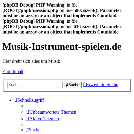
[phpBB Debug] PHP Warning
: in file
[ROOT]/phpbb/session.php
on line
580
:
sizeof(): Parameter
must be an array or an object that implements Countable
[phpBB Debug] PHP Warning
: in file
[ROOT]/phpbb/session.php
on line
636
:
sizeof(): Parameter
must be an array or an object that implements Countable
Musik-Instrument-spielen.de
Hier dreht sich alles um Musik
Zum Inhalt
Erweiterte Suche
Suche
Schnellzugriff
Unbeantwortete Themen
Aktive Themen
Suche