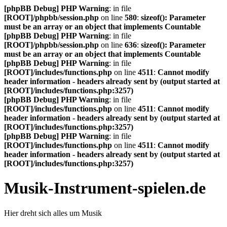
[phpBB Debug] PHP Warning
: in file
[ROOT]/phpbb/session.php
on line
580
:
sizeof(): Parameter
must be an array or an object that implements Countable
[phpBB Debug] PHP Warning
: in file
[ROOT]/phpbb/session.php
on line
636
:
sizeof(): Parameter
must be an array or an object that implements Countable
[phpBB Debug] PHP Warning
: in file
[ROOT]/includes/functions.php
on line
4511
:
Cannot modify
header information - headers already sent by (output started at
[ROOT]/includes/functions.php:3257)
[phpBB Debug] PHP Warning
: in file
[ROOT]/includes/functions.php
on line
4511
:
Cannot modify
header information - headers already sent by (output started at
[ROOT]/includes/functions.php:3257)
[phpBB Debug] PHP Warning
: in file
[ROOT]/includes/functions.php
on line
4511
:
Cannot modify
header information - headers already sent by (output started at
[ROOT]/includes/functions.php:3257)
Musik-Instrument-spielen.de
Hier dreht sich alles um Musik