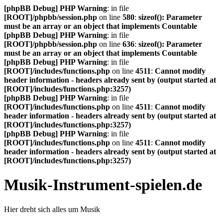
[phpBB Debug] PHP Warning
: in file
[ROOT]/phpbb/session.php
on line
580
:
sizeof(): Parameter
must be an array or an object that implements Countable
[phpBB Debug] PHP Warning
: in file
[ROOT]/phpbb/session.php
on line
636
:
sizeof(): Parameter
must be an array or an object that implements Countable
[phpBB Debug] PHP Warning
: in file
[ROOT]/includes/functions.php
on line
4511
:
Cannot modify
header information - headers already sent by (output started at
[ROOT]/includes/functions.php:3257)
[phpBB Debug] PHP Warning
: in file
[ROOT]/includes/functions.php
on line
4511
:
Cannot modify
header information - headers already sent by (output started at
[ROOT]/includes/functions.php:3257)
[phpBB Debug] PHP Warning
: in file
[ROOT]/includes/functions.php
on line
4511
:
Cannot modify
header information - headers already sent by (output started at
[ROOT]/includes/functions.php:3257)
Musik-Instrument-spielen.de
Hier dreht sich alles um Musik