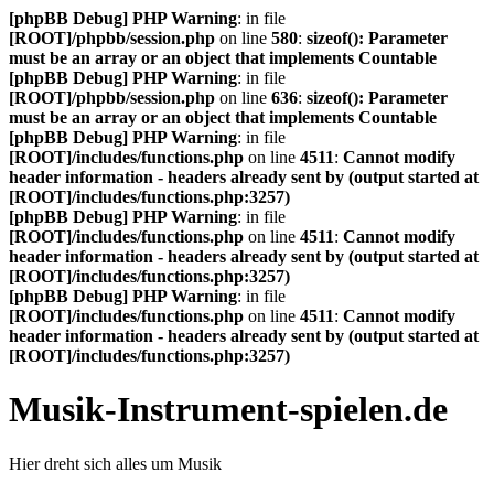
[phpBB Debug] PHP Warning
: in file
[ROOT]/phpbb/session.php
on line
580
:
sizeof(): Parameter
must be an array or an object that implements Countable
[phpBB Debug] PHP Warning
: in file
[ROOT]/phpbb/session.php
on line
636
:
sizeof(): Parameter
must be an array or an object that implements Countable
[phpBB Debug] PHP Warning
: in file
[ROOT]/includes/functions.php
on line
4511
:
Cannot modify
header information - headers already sent by (output started at
[ROOT]/includes/functions.php:3257)
[phpBB Debug] PHP Warning
: in file
[ROOT]/includes/functions.php
on line
4511
:
Cannot modify
header information - headers already sent by (output started at
[ROOT]/includes/functions.php:3257)
[phpBB Debug] PHP Warning
: in file
[ROOT]/includes/functions.php
on line
4511
:
Cannot modify
header information - headers already sent by (output started at
[ROOT]/includes/functions.php:3257)
Musik-Instrument-spielen.de
Hier dreht sich alles um Musik