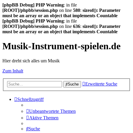
[phpBB Debug] PHP Warning
: in file
[ROOT]/phpbb/session.php
on line
580
:
sizeof(): Parameter
must be an array or an object that implements Countable
[phpBB Debug] PHP Warning
: in file
[ROOT]/phpbb/session.php
on line
636
:
sizeof(): Parameter
must be an array or an object that implements Countable
Musik-Instrument-spielen.de
Hier dreht sich alles um Musik
Zum Inhalt
Erweiterte Suche
Suche
Schnellzugriff
Unbeantwortete Themen
Aktive Themen
Suche