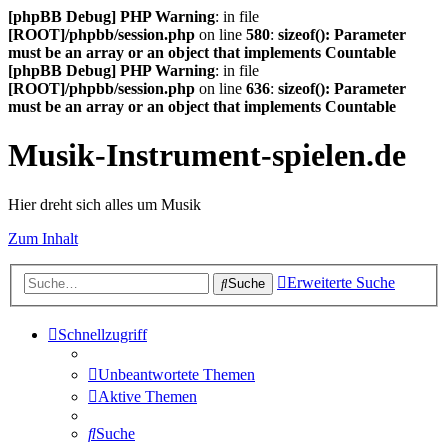
[phpBB Debug] PHP Warning
: in file
[ROOT]/phpbb/session.php
on line
580
:
sizeof(): Parameter
must be an array or an object that implements Countable
[phpBB Debug] PHP Warning
: in file
[ROOT]/phpbb/session.php
on line
636
:
sizeof(): Parameter
must be an array or an object that implements Countable
Musik-Instrument-spielen.de
Hier dreht sich alles um Musik
Zum Inhalt
Erweiterte Suche
Suche
Schnellzugriff
Unbeantwortete Themen
Aktive Themen
Suche