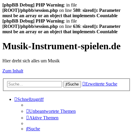
[phpBB Debug] PHP Warning
: in file
[ROOT]/phpbb/session.php
on line
580
:
sizeof(): Parameter
must be an array or an object that implements Countable
[phpBB Debug] PHP Warning
: in file
[ROOT]/phpbb/session.php
on line
636
:
sizeof(): Parameter
must be an array or an object that implements Countable
Musik-Instrument-spielen.de
Hier dreht sich alles um Musik
Zum Inhalt
Erweiterte Suche
Suche
Schnellzugriff
Unbeantwortete Themen
Aktive Themen
Suche