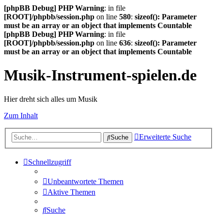
[phpBB Debug] PHP Warning
: in file
[ROOT]/phpbb/session.php
on line
580
:
sizeof(): Parameter
must be an array or an object that implements Countable
[phpBB Debug] PHP Warning
: in file
[ROOT]/phpbb/session.php
on line
636
:
sizeof(): Parameter
must be an array or an object that implements Countable
Musik-Instrument-spielen.de
Hier dreht sich alles um Musik
Zum Inhalt
Erweiterte Suche
Suche
Schnellzugriff
Unbeantwortete Themen
Aktive Themen
Suche