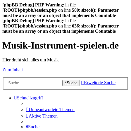
[phpBB Debug] PHP Warning
: in file
[ROOT]/phpbb/session.php
on line
580
:
sizeof(): Parameter
must be an array or an object that implements Countable
[phpBB Debug] PHP Warning
: in file
[ROOT]/phpbb/session.php
on line
636
:
sizeof(): Parameter
must be an array or an object that implements Countable
Musik-Instrument-spielen.de
Hier dreht sich alles um Musik
Zum Inhalt
Erweiterte Suche
Suche
Schnellzugriff
Unbeantwortete Themen
Aktive Themen
Suche