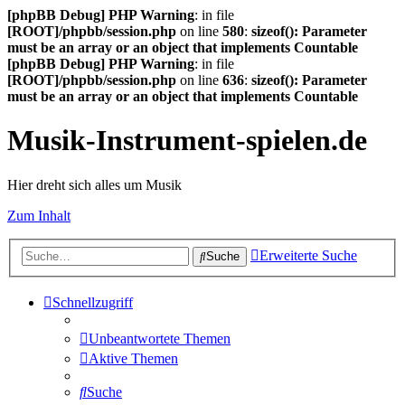
[phpBB Debug] PHP Warning
: in file
[ROOT]/phpbb/session.php
on line
580
:
sizeof(): Parameter
must be an array or an object that implements Countable
[phpBB Debug] PHP Warning
: in file
[ROOT]/phpbb/session.php
on line
636
:
sizeof(): Parameter
must be an array or an object that implements Countable
Musik-Instrument-spielen.de
Hier dreht sich alles um Musik
Zum Inhalt
Erweiterte Suche
Suche
Schnellzugriff
Unbeantwortete Themen
Aktive Themen
Suche