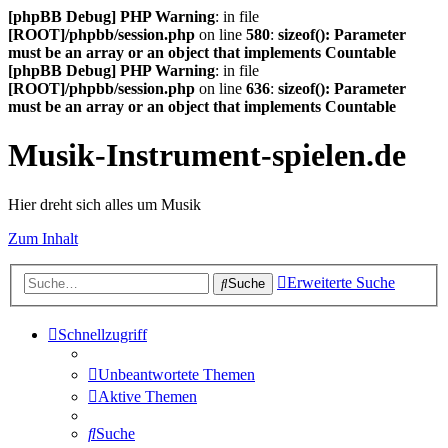
[phpBB Debug] PHP Warning
: in file
[ROOT]/phpbb/session.php
on line
580
:
sizeof(): Parameter
must be an array or an object that implements Countable
[phpBB Debug] PHP Warning
: in file
[ROOT]/phpbb/session.php
on line
636
:
sizeof(): Parameter
must be an array or an object that implements Countable
Musik-Instrument-spielen.de
Hier dreht sich alles um Musik
Zum Inhalt
Erweiterte Suche
Suche
Schnellzugriff
Unbeantwortete Themen
Aktive Themen
Suche