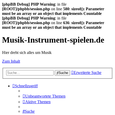
[phpBB Debug] PHP Warning
: in file
[ROOT]/phpbb/session.php
on line
580
:
sizeof(): Parameter
must be an array or an object that implements Countable
[phpBB Debug] PHP Warning
: in file
[ROOT]/phpbb/session.php
on line
636
:
sizeof(): Parameter
must be an array or an object that implements Countable
Musik-Instrument-spielen.de
Hier dreht sich alles um Musik
Zum Inhalt
Erweiterte Suche
Suche
Schnellzugriff
Unbeantwortete Themen
Aktive Themen
Suche