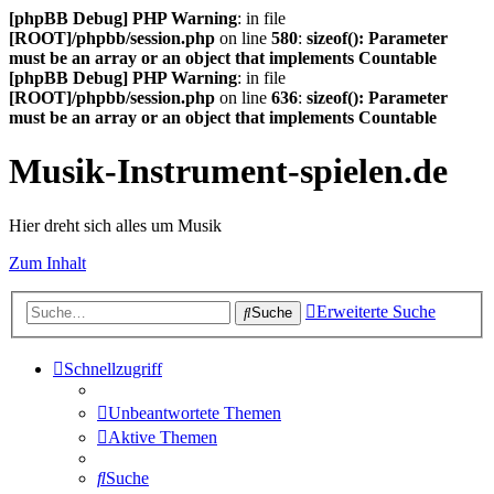
[phpBB Debug] PHP Warning
: in file
[ROOT]/phpbb/session.php
on line
580
:
sizeof(): Parameter
must be an array or an object that implements Countable
[phpBB Debug] PHP Warning
: in file
[ROOT]/phpbb/session.php
on line
636
:
sizeof(): Parameter
must be an array or an object that implements Countable
Musik-Instrument-spielen.de
Hier dreht sich alles um Musik
Zum Inhalt
Erweiterte Suche
Suche
Schnellzugriff
Unbeantwortete Themen
Aktive Themen
Suche