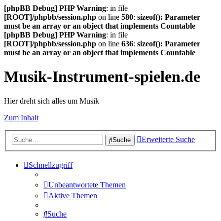
[phpBB Debug] PHP Warning
: in file
[ROOT]/phpbb/session.php
on line
580
:
sizeof(): Parameter
must be an array or an object that implements Countable
[phpBB Debug] PHP Warning
: in file
[ROOT]/phpbb/session.php
on line
636
:
sizeof(): Parameter
must be an array or an object that implements Countable
Musik-Instrument-spielen.de
Hier dreht sich alles um Musik
Zum Inhalt
Erweiterte Suche
Suche
Schnellzugriff
Unbeantwortete Themen
Aktive Themen
Suche