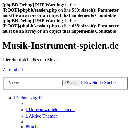
[phpBB Debug] PHP Warning
: in file
[ROOT]/phpbb/session.php
on line
580
:
sizeof(): Parameter
must be an array or an object that implements Countable
[phpBB Debug] PHP Warning
: in file
[ROOT]/phpbb/session.php
on line
636
:
sizeof(): Parameter
must be an array or an object that implements Countable
Musik-Instrument-spielen.de
Hier dreht sich alles um Musik
Zum Inhalt
Erweiterte Suche
Suche
Schnellzugriff
Unbeantwortete Themen
Aktive Themen
Suche