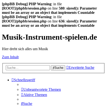
[phpBB Debug] PHP Warning
: in file
[ROOT]/phpbb/session.php
on line
580
:
sizeof(): Parameter
must be an array or an object that implements Countable
[phpBB Debug] PHP Warning
: in file
[ROOT]/phpbb/session.php
on line
636
:
sizeof(): Parameter
must be an array or an object that implements Countable
Musik-Instrument-spielen.de
Hier dreht sich alles um Musik
Zum Inhalt
Erweiterte Suche
Suche
Schnellzugriff
Unbeantwortete Themen
Aktive Themen
Suche